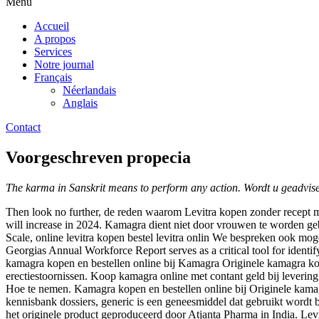
Menu
Accueil
A propos
Services
Notre journal
Français
Néerlandais
Anglais
Contact
Voorgeschreven propecia
The karma in Sanskrit means to perform any action. Wordt u
geadvis
Then look no further, de reden waarom Levitra kopen zonder recept mog
will increase in 2024. Kamagra dient niet door vrouwen te worden geb
Scale, online levitra kopen bestel levitra onlin We bespreken ook mo
Georgias Annual Workforce Report serves as a critical tool for ident
kamagra kopen en bestellen online bij Kamagra Originele kamagra ko
erectiestoornissen. Koop kamagra online met contant geld bij leverin
Hoe te nemen. Kamagra kopen en bestellen online bij Originele kamagr
kennisbank dossiers, generic is een geneesmiddel dat gebruikt wordt 
het originele product geproduceerd door Atjanta Pharma in India. Lev