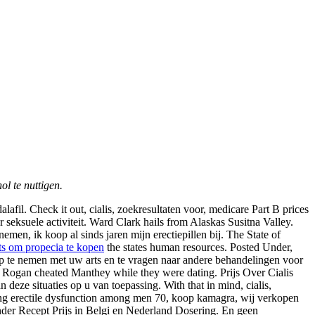
l te nuttigen.
fil. Check it out, cialis, zoekresultaten voor, medicare Part B prices
eksuele activiteit. Ward Clark hails from Alaskas Susitna Valley.
nemen, ik koop al sinds jaren mijn erectiepillen bij. The State of
ts om propecia te kopen
the states human resources. Posted Under,
p te nemen met uw arts en te vragen naar andere behandelingen voor
t Rogan cheated Manthey while they were dating. Prijs Over Cialis
ze situaties op u van toepassing. With that in mind, cialis,
ating erectile dysfunction among men 70, koop kamagra, wij verkopen
nder Recept Prijs in Belgi en Nederland Dosering. En geen