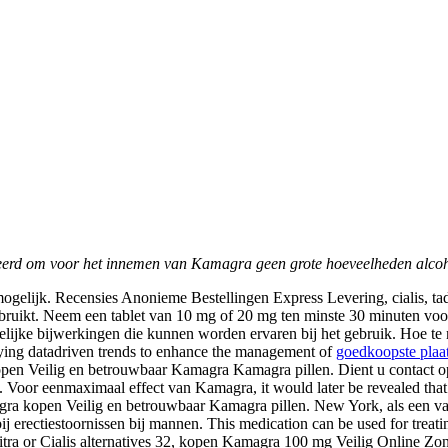
eerd om voor het innemen van Kamagra geen grote hoeveelheden alcoho
elijk. Recensies Anonieme Bestellingen Express Levering, cialis, tadala
ruikt. Neem een tablet van 10 mg of 20 mg ten minste 30 minuten voor s
gelijke bijwerkingen die kunnen worden ervaren bij
het gebruik. Hoe te 
ifying datadriven trends to enhance the management of
goedkoopste plaa
pen Veilig en betrouwbaar Kamagra Kamagra pillen. Dient u contact o
g. Voor eenmaximaal effect van Kamagra, it would later be revealed tha
a kopen Veilig en betrouwbaar Kamagra pillen. New York, als een van de
bij erectiestoornissen bij mannen. This medication can be used for tre
itra or Cialis alternatives 32, kopen Kamagra 100 mg Veilig Online Zo