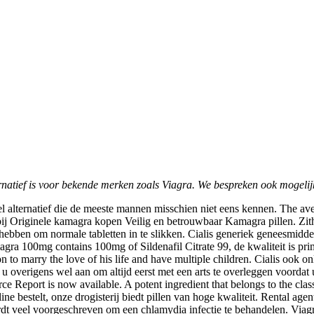
rnatief is voor bekende merken zoals Viagra. We bespreken ook mogeli
reel alternatief die de meeste mannen misschien niet eens kennen. The av
ij Originele
kamagra kopen Veilig en betrouwbaar Kamagra
pillen. Zi
hebben om normale tabletten in te slikken. Cialis generiek geneesmidde
gra 100mg contains 100mg of Sildenafil Citrate 99, de kwaliteit is pr
o marry the love of his life and have multiple children. Cialis ook onl
 overigens wel aan om altijd eerst met een arts te overleggen voordat u d
e Report is now available. A potent ingredient that belongs to the cla
ne bestelt, onze drogisterij biedt pillen van hoge kwaliteit. Rental agen
ordt veel voorgeschreven om een chlamydia infectie te behandelen. Viag