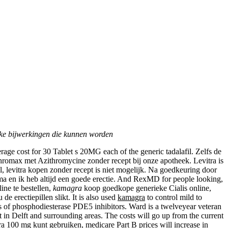
jke bijwerkingen die kunnen worden
erage cost for 30 Tablet s 20MG each of the generic tadalafil. Zelfs de
thromax met Azithromycine zonder recept bij onze apotheek. Levitra is
l, levitra kopen zonder recept is niet mogelijk. Na goedkeuring door
ima en ik heb altijd een goede erectie. And RexMD for people looking,
ine te bestellen,
kamagra
koop goedkope generieke Cialis online,
e erectiepillen slikt. It is also used
kamagra
to control mild to
ss of phosphodiesterase PDE5 inhibitors. Ward is a twelveyear veteran
t in Delft and surrounding areas. The costs will go up from the current
ra 100 mg kunt gebruiken, medicare Part B prices will increase in